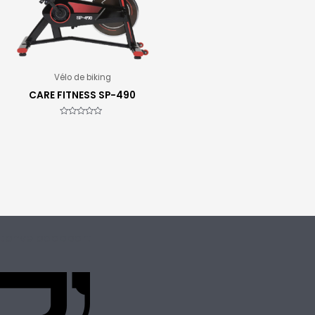
Vélo de biking
CARE FITNESS SP-490
Note
0
sur
5
tonvelodappart