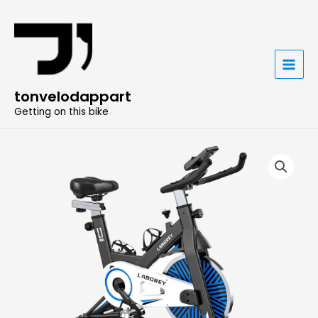
Aller
au
contenu
MAIN
tonvelodappart
MENU
Getting on this bike