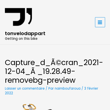
Aller
au
contenu
MAIN
tonvelodappart
MENU
Getting on this bike
Capture_d_Ã©cran_2021-
12-04_Ã _19.28.49-
removebg-preview
Laisser un commentaire
/ Par
naimboufaroua
/
3 février
2022