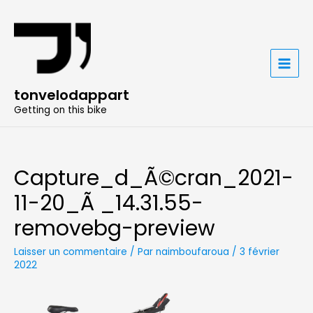
Aller
au
contenu
MAIN
tonvelodappart
MENU
Getting on this bike
Capture_d_Ã©cran_2021-
11-20_Ã _14.31.55-
removebg-preview
Laisser un commentaire
/ Par
naimboufaroua
/
3 février
2022