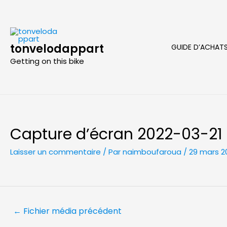
Aller
au
contenu
tonvelodappart
GUIDE D’ACHAT
Getting on this bike
Capture d’écran 2022-03-21 
Laisser un commentaire
/ Par
naimboufaroua
/
29 mars 2
Navigation
←
Fichier média précédent
de