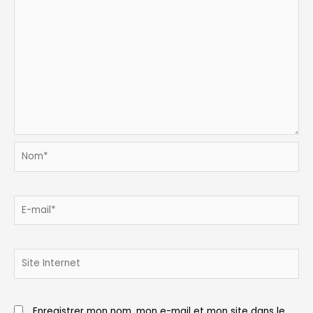
Nom*
E-
mail*
Site
Internet
Enregistrer mon nom, mon e-mail et mon site dans le