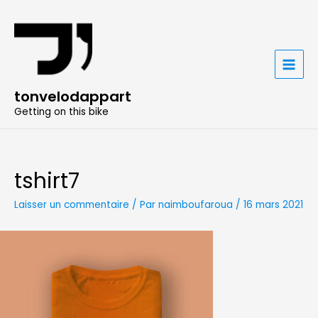
Aller
au
contenu
MAIN
tonvelodappart
MENU
Getting on this bike
tshirt7
Laisser un commentaire
/ Par
naimboufaroua
/
16 mars 2021